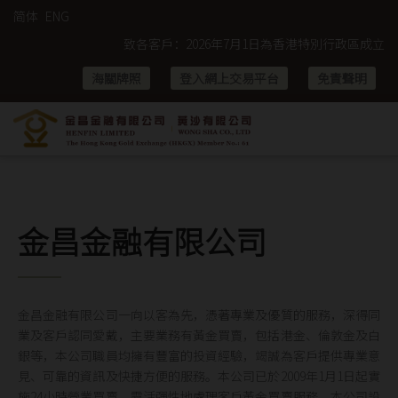
简体
ENG
致各客戶：2026年7月1日為香港特別行政區成立紀念日假期及
海關牌照
登入網上交易平台
免責聲明
金昌金融有限公司
金昌金融有限公司一向以客為先，憑著專業及優質的服務，深得同
業及客戶認同愛戴，主要業務有黃金買賣，包括港金、倫敦金及白
銀等，本公司職員均擁有豐富的投資經驗，竭誠為客戶提供專業意
見、可靠的資訊及快捷方便的服務。本公司已於2009年1月1日起實
施24小時營業買賣，靈活彈性地處理客戶黃金買賣服務。本公司設