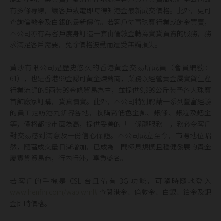
有多條專線，讓客戶致電即時得知港金最新成交價格。此外，更可
查詢倫敦金及白銀的最新價位。若客戶從事珠寶行業或飾金買賣，
本公司亦有為客戶度身訂造一套由倫敦金轉為實貨買賣的服務，務
求滿足客戶需要，免除價格波動而遭受無謂損失。
黃沙有限公司是歷史悠久的香港黃金交易所成員（會員編號：
61），也是香港99金認可黃金煉鑄商，業務以經營貴金屬實貨生產
行業流通的5兩裝99金條貿易為主，並提供9,999公斤裝予各大珠寶
首飾廠家訂購，貨真價實。此外，本公司特別聘請一系列豐富經驗
的員工走訪港九新界各地，收購高低色金飾、銀條、銀粒及鈀金
等，價格都較市面為高，提供妥善的「一條龍服務」，務必令客戶
對交易感到滿意及一份信心保證。本公司成立至今，市場地位昭
然，隨著成交量日漸增加，已成為一間極具規模且穩健發展的貴金
屬實貨貿易商，行內行外，享負盛名。
若客戶的手機是 CSL 台且備有 3G 功能，可隨時隨地登入
www.henfin.com/wap.wml#
查閱港金、倫敦金、白銀、鉑金及鈀
金即時價格。