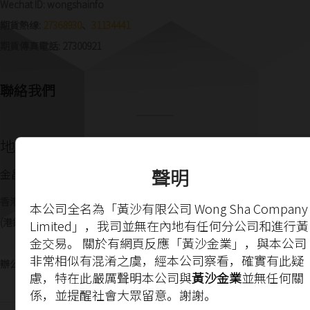
Wechat ID: wongshainfo
期貨熱缐:
27368930
、
31134441
期貨傳真電話: 27300921
聯絡我們
地址信息
聲明
金昌金融有限公司
香港九龍廣東道513號玉器交易廣埸2樓
本公司全名為「黃沙有限公司 Wong Sha Company
(港鐵佐敦站A出口、港鐵屯馬缐柯士甸站A出口)
Limited」，我司並無在內地有任何分公司和進行黃
金交易。 關於有網頁反應「黃沙金業」，與本公司
非常相似有混淆之虞，經本公司察看，確實有此疑
辦公時間: 星期一至五 上午9時至6時
慮，特在此嚴厲聲明本公司與
黃沙金業
並無任何關
係，並提醒社會大眾留意。謝謝。