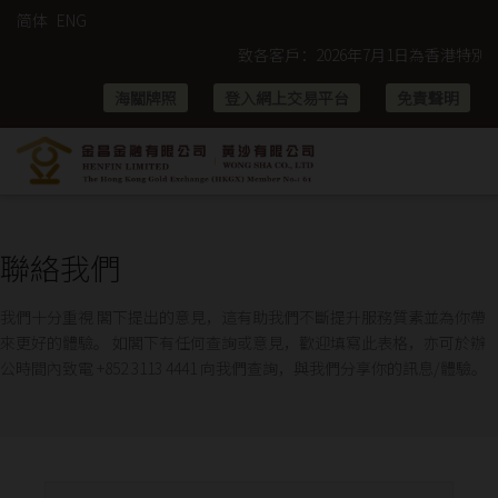
简体
ENG
致各客戶：2026年7月1日為香港特別行政
海關牌照
登入網上交易平台
免責聲明
聯絡我們
我們十分重視 閣下提出的意見，這有助我們不斷提升服務質素並為你帶
來更好的體驗。 如閣下有任何查詢或意見，歡迎填寫此表格，亦可於辦
公時間內致電 +852 3113 4441 向我們查詢，與我們分享你的訊息/體驗。