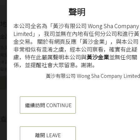
聲明
地址信息
本公司全名為「黃沙有限公司 Wong Sha Company
Limited」，我司並無在內地有任何分公司和進行黃
金昌金融有限公司
金交易。 關於有網頁反應「黃沙金業」，與本公司
香港九龍廣東道513號玉器交易廣埸2樓
非常相似有混淆之虞，經本公司察看，確實有此疑
電話: +852 3113 4441
慮，特在此嚴厲聲明本公司與
黃沙金業
並無任何關
傳真: +852 2730 0921
係，並提醒社會大眾留意。謝謝。
電郵:
info@henfin.com
黃沙有限公司 Wong Sha Company Limite
點擊下載客戶提款申請書
繼續訪問 CONTINUE
查找地址
離開 LEAVE